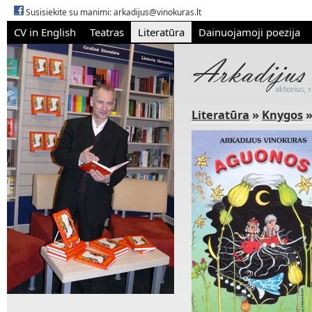
Susisiekite su manimi:
arkadijus@vinokuras.lt
CV in English
Teatras
Literatūra
Dainuojamoji poezija
Literatūra
»
Knygos
»