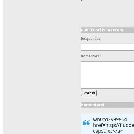
Publikuoti komentarą
Jūsų vardas
Komentarai
Komentarai
wh0c
href=http://flu
caps