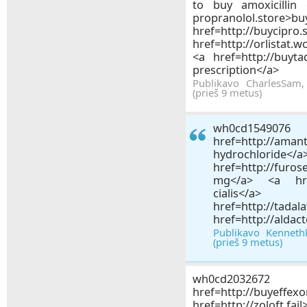
to buy amoxicillin 
propranolol.stor
href=http://buyci
href=http://orlistat.w
<a href=http://buyta
prescription</a>
Publikavo CharlesSam
(prieš 9 metus)
wh0c
href=http://aman
hydroc
href=http://fur
mg</a> <a href=
cial
href=http://tad
href=http://aldac
Publikavo Kenneth
(prieš 9 metus)
wh0cd2
href=http://buyeffexo
href=http://zoloft.f