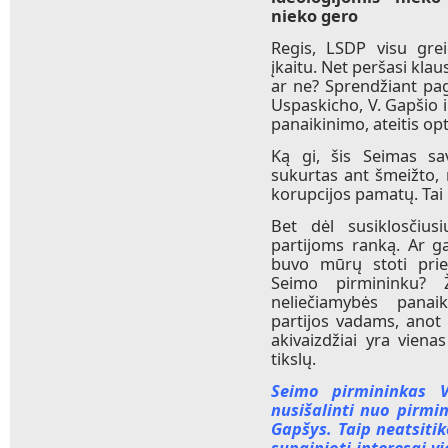
nieko gero
Regis, LSDP visu grei
įkaitu. Net peršasi klau
ar ne? Sprendžiant pag
Uspaskicho, V. Gapšio i
panaikinimo, ateitis o
Ką gi, šis Seimas sav
sukurtas ant šmeižto, 
korupcijos pamatų. Tai 
Bet dėl susiklosčiusi
partijoms ranką. Ar ga
buvo mūrų stoti prie
Seimo pirmininku? 
neliečiamybės panai
partijos vadams, anot
akivaizdžiai yra vien
tikslų.
Seimo pirmininkas V
nusišalinti nuo pirmi
Gapšys. Taip neatsiti
supainioti interesai v