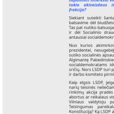
tokio akivaizdaus i
frakcija?
Siekiant suteikti šant
balsavime dėl biudžet
Tas pat nutiko balsuoj
ir dėl Socialinio dra
antausiai socialdemokr
Nuo kurios akimirko
prezidentei, nesugebėj
sutiko socialinės apsau
Algimantę Pabedinskien
socialdemokratams id
sričių. Nors LSDP turi p
ir darbo komiteto pirmi
Kaip elgsis LSDP, jei
narių teisinės nelieči
rinkimų akcija pradės
abortus ar reikalaus vi
Vilniaus valdytoju p
Teisingumas pareika
Konstituciją? Ką LSDP a