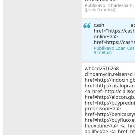
Publikavo CharlesSam
(prieš 9 metus)
cash a
href="https://c
online</
href=https://cas
Publikavo Loan Cash
9 metus)
wh0cd2516268
clindamycin.reis
href=http://indo
href=http://citalopr
<a href=http://cialiso
href=http://elo
href=http://buypredni
predni
href=http://beni
href=http://buyf
fluoxetine</a> <a hre
abilify</a> <a href=h