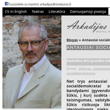
Susisiekite su manimi:
arkadijus@vinokuras.lt
CV in English
Teatras
Literatūra
Dainuojamoji poezija
Blogas
» Antausiai socia
ANTAUSIAI SOC
Paskelbta 2012 gruodžio mėn
Žymės:
Viktoras Uspaskicha
socialdemokratams
Net trys antausiai
socialdemokratai
bandydami įgyvendin
šūkis, į kurį sudėta 
teisingumas, valsty
šūkis rizikuoja li
ideologijomis nieko