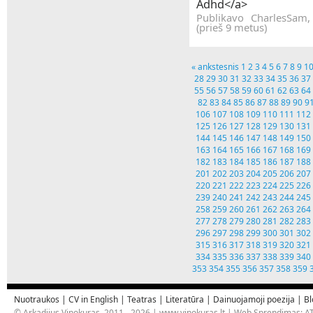
Adhd</a>
Publikavo CharlesSam
(prieš 9 metus)
« ankstesnis
1
2
3
4
5
6
7
8
9
1
28
29
30
31
32
33
34
35
36
37
55
56
57
58
59
60
61
62
63
64
82
83
84
85
86
87
88
89
90
9
106
107
108
109
110
111
112
125
126
127
128
129
130
131
144
145
146
147
148
149
150
163
164
165
166
167
168
169
182
183
184
185
186
187
188
201
202
203
204
205
206
207
220
221
222
223
224
225
226
239
240
241
242
243
244
245
258
259
260
261
262
263
264
277
278
279
280
281
282
283
296
297
298
299
300
301
302
315
316
317
318
319
320
321
334
335
336
337
338
339
340
353
354
355
356
357
358
359
Nuotraukos
|
CV in English
|
Teatras
|
Literatūra
|
Dainuojamoji poezija
|
Bl
© Arkadijus Vinokuras, 2011 - 2026 |
www.vinokuras.lt
| Web Sprendimas:
AT