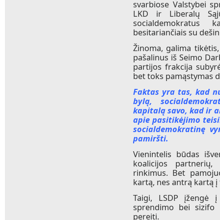
svarbiose Valstybei s
LKD ir Liberalų Sąj
socialdemokratus ka
besitariančiais su dešin
Žinoma, galima tikėtis
pašalinus iš Seimo Dar
partijos frakcija suby
bet toks pamąstymas d
Faktas yra tas, kad 
bylą, socialdemokra
kapitalą savo, kad ir 
apie pasitikėjimo teis
socialdemokratinę vy
pamiršti.
Vienintelis būdas išv
koalicijos partnerių,
rinkimus. Bet pamoju
kartą, nes antrą kartą 
Taigi, LSDP įžengė į
sprendimo bei sizifo 
pereiti.