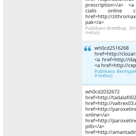
prescription</a> <a 
cialis online 
href=http://zithro
pak</a>
Publikavo BrettBup, 201
metus)
wh0c
href=http://cloza
<a href=http://d
<a href=http://ce
Publikavo Bennypet
9 metus)
wh0cd2
href=http://tadalafil0
href=http://valtr
href=http://paroxeti
onlin
href=http://paroxeti
pill
href=http://amantadi