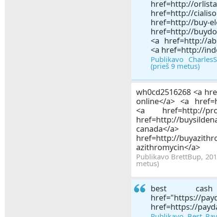
href=http://or
href=http://cial
href=http://buy-
href=http://buydo
<a href=http://ab
<a href=http://in
Publikavo Charles
(prieš 9 metus)
wh0cd2516268 <a href=
online</a> <a href=h
<a href=http://pr
href=http://buysild
canad
href=http://buyazith
azithromycin</a>
Publikavo BrettBup, 201
metus)
best cas
href="https://pa
href=https://pay
Publikavo Best Pa