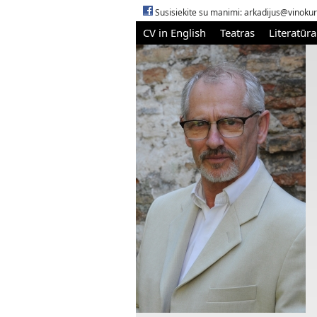
Susisiekite su manimi:
arkadijus@vinokur
CV in English
Teatras
Literatūra