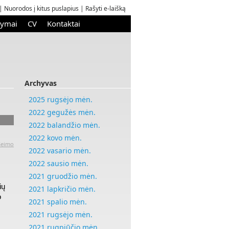
|
Nuorodos į kitus puslapius
|
Rašyti e-laišką
kymai
CV
Kontaktai
Archyvas
2025 rugsėjo mėn.
2022 gegužės mėn.
2022 balandžio mėn.
2022 kovo mėn.
Seimo
2022 vasario mėn.
2022 sausio mėn.
2021 gruodžio mėn.
ių
2021 lapkričio mėn.
o
2021 spalio mėn.
2021 rugsėjo mėn.
2021 rugpjūčio mėn.