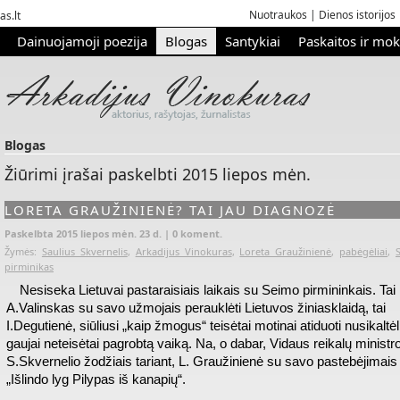
Nuotraukos
|
Dienos istorijos
as.lt
Dainuojamoji poezija
Blogas
Santykiai
Paskaitos ir mo
Blogas
Žiūrimi įrašai paskelbti 2015 liepos mėn.
LORETA GRAUŽINIENĖ? TAI JAU DIAGNOZĖ
Paskelbta 2015 liepos mėn. 23 d. |
0 koment.
Žymės:
Saulius Skvernelis
,
Arkadijus Vinokuras
,
Loreta Graužinienė
,
pabėgėliai
,
pirminikas
Nesiseka Lietuvai pastaraisiais laikais su Seimo pirmininkais. Tai
A.Valinskas su savo užmojais perauklėti Lietuvos žiniasklaidą, tai
I.Degutienė, siūliusi „kaip žmogus“ teisėtai motinai atiduoti nusikaltėl
gaujai neteisėtai pagrobtą vaiką. Na, o dabar, Vidaus reikalų ministr
S.Skvernelio žodžiais tariant, L. Graužinienė su savo pastebėjimais
„Išlindo lyg Pilypas iš kanapių“.