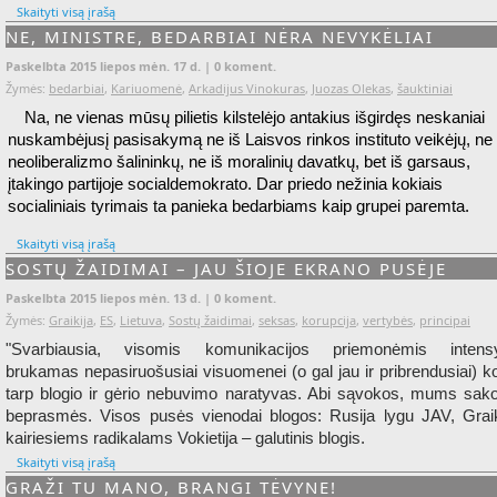
Skaityti visą įrašą
NE, MINISTRE, BEDARBIAI NĖRA NEVYKĖLIAI
Paskelbta 2015 liepos mėn. 17 d. |
0 koment.
Žymės:
bedarbiai
,
Kariuomenė
,
Arkadijus Vinokuras
,
Juozas Olekas
,
šauktiniai
Na, ne vienas mūsų pilietis kilstelėjo antakius išgirdęs neskaniai
nuskambėjusį pasisakymą ne iš Laisvos rinkos instituto veikėjų, ne 
neoliberalizmo šalininkų, ne iš moralinių davatkų, bet iš garsaus,
įtakingo partijoje socialdemokrato. Dar priedo nežinia kokiais
socialiniais tyrimais ta panieka bedarbiams kaip grupei paremta.
Skaityti visą įrašą
SOSTŲ ŽAIDIMAI – JAU ŠIOJE EKRANO PUSĖJE
Paskelbta 2015 liepos mėn. 13 d. |
0 koment.
Žymės:
Graikija
,
ES
,
Lietuva
,
Sostų žaidimai
,
seksas
,
korupcija
,
vertybės
,
principai
"Svarbiausia, visomis komunikacijos priemonėmis intensy
brukamas nepasiruošusiai visuomenei (o gal jau ir pribrendusiai) 
tarp blogio ir gėrio nebuvimo naratyvas. Abi sąvokos, mums sak
beprasmės. Visos pusės vienodai blogos: Rusija lygu JAV, Graik
kairiesiems radikalams Vokietija – galutinis blogis.
Skaityti visą įrašą
GRAŽI TU MANO, BRANGI TĖVYNE!