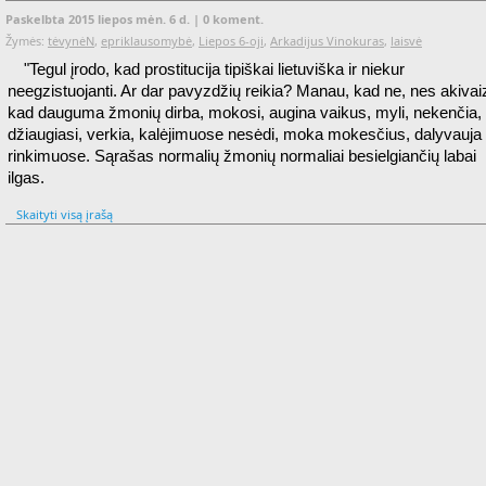
Paskelbta 2015 liepos mėn. 6 d. |
0 koment.
Žymės:
tėvynėN
,
epriklausomybė
,
Liepos 6-oji
,
Arkadijus Vinokuras
,
laisvė
"Tegul įrodo, kad prostitucija tipiškai lietuviška ir niekur
neegzistuojanti. Ar dar pavyzdžių reikia? Manau, kad ne, nes akivai
kad dauguma žmonių dirba, mokosi, augina vaikus, myli, nekenčia,
džiaugiasi, verkia, kalėjimuose nesėdi, moka mokesčius, dalyvauja
rinkimuose. Sąrašas normalių žmonių normaliai besielgiančių labai
ilgas.
Skaityti visą įrašą