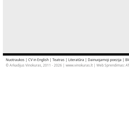
Nuotraukos
|
CV in English
|
Teatras
|
Literatūra
|
Dainuojamoji poezija
|
Bl
© Arkadijus Vinokuras, 2011 - 2026 |
www.vinokuras.lt
| Web Sprendimas:
AT