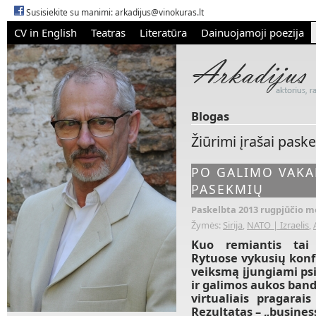
Susisiekite su manimi:
arkadijus@vinokuras.lt
CV in English
Teatras
Literatūra
Dainuojamoji poezija
Blogas
Žiūrimi įrašai pask
PO GALIMO VAKAR
PASEKMIŲ
Paskelbta 2013 rugpjūčio mė
Žymės:
Sirija
,
NATO | Izraelis
,
Kuo remiantis tai 
Rytuose vykusių konfl
veiksmą įjungiami psi
ir galimos aukos bando
virtualiais pragarai
Rezultatas – „business