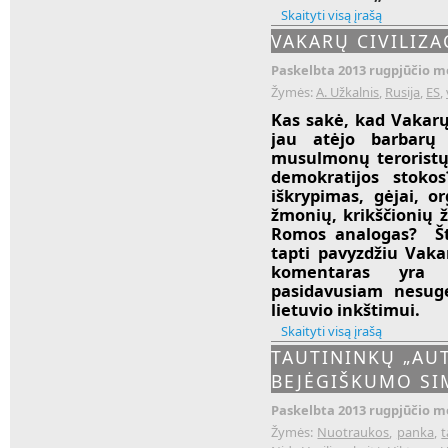
Skaityti visą įrašą
VAKARŲ CIVILIZA
Paskelbta 2013 rugpjūčio mė
Žymės:
A. Užkalnis
,
Rusija
,
ES
,
Kas sakė, kad Vakarų 
jau atėjo barbarų 
musulmonų teroristų
demokratijos stokos
iškrypimas, gėjai, or
žmonių, krikščionių ž
Romos analogas? Štai
tapti pavyzdžiu Vakarų
komentaras yra
pasidavusiam nesug
lietuvio inkštimui.
Skaityti visą įrašą
TAUTININKŲ „AUT
BEJĖGIŠKUMO SI
Paskelbta 2013 rugpjūčio mė
Žymės:
Nuotraukos
,
panka
,
t