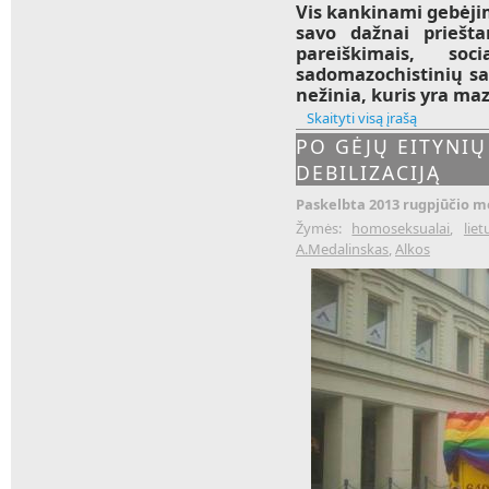
Vis kankinami gebėjim
savo dažnai prieštar
pareiškimais, so
sadomazochistinių san
nežinia, kuris yra maz
Skaityti visą įrašą
PO GĖJŲ EITYNIŲ
DEBILIZACIJĄ
Paskelbta 2013 rugpjūčio mė
Žymės:
homoseksualai
,
lie
A.Medalinskas
,
Alkos