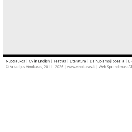
Nuotraukos
|
CV in English
|
Teatras
|
Literatūra
|
Dainuojamoji poezija
|
Bl
© Arkadijus Vinokuras, 2011 - 2026 |
www.vinokuras.lt
| Web Sprendimas:
AT