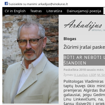
Susisiekite su manimi:
arkadijus@vinokuras.lt
CV in English
Teatras
Literatūra
Dainuojamoji poezija
Blogas
Žiūrimi įrašai pask
BŪTI AR NEBŪTI 
ŠIANDIEN
Paskelbta 2018 sausio mėn. 
Žymės:
V. Laučius
,
LSDP
,
M. Si
Politologas Vladimira
taptų buvęs ūkio mini
premjeras Algirdas But
galiausiai, jeigu Gedi
Linu Linkevičiumi, na,
šansų išsiveržti į prie