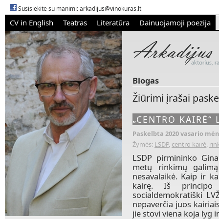
Susisiekite su manimi:
arkadijus@vinokuras.lt
CV in English
Teatras
Literatūra
Dainuojamoji poezija
Blogas
Žiūrimi įrašai pask
„CENTRO KAIRĖ“ 
Paskelbta 2020 vasario mėn.
Žymės:
LSDP
,
centro kairė
,
rin
LSDP pirmininko Ginau
metų rinkimų galimą 
nesavalaikė. Kaip ir k
kairę. Iš principo 
socialdemokratiški LVŽ
nepaverčia juos kairiai
jie stovi viena koja lyg i