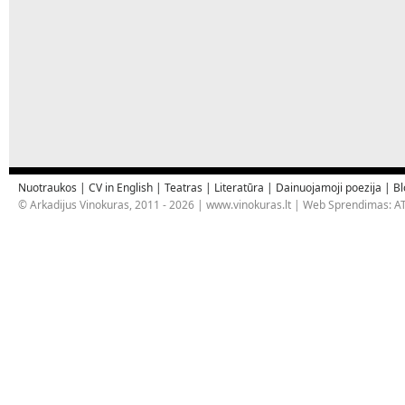
Nuotraukos
|
CV in English
|
Teatras
|
Literatūra
|
Dainuojamoji poezija
|
Bl
© Arkadijus Vinokuras, 2011 - 2026 |
www.vinokuras.lt
| Web Sprendimas:
AT