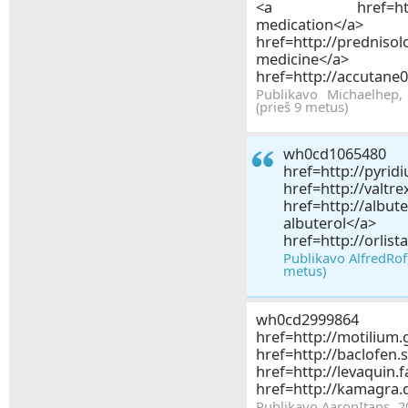
<a href=http://c
medica
href=http://predniso
medici
href=http://accutane
Publikavo Michaelhep
(prieš 9 metus)
wh0c
href=http://pyr
href=http://valtr
href=http://al
albut
href=http://orlist
Publikavo AlfredRof
metus)
wh0cd2
href=http://motil
href=http://bacl
href=http://leva
href=http://kamagra.
Publikavo AaronItaps, 2