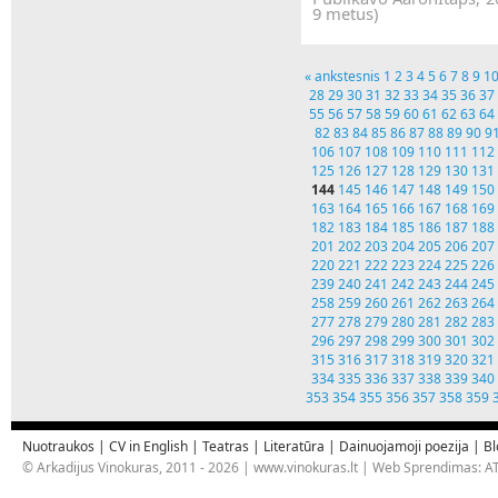
9 metus)
« ankstesnis
1
2
3
4
5
6
7
8
9
1
28
29
30
31
32
33
34
35
36
37
55
56
57
58
59
60
61
62
63
64
82
83
84
85
86
87
88
89
90
9
106
107
108
109
110
111
112
125
126
127
128
129
130
131
144
145
146
147
148
149
150
163
164
165
166
167
168
169
182
183
184
185
186
187
188
201
202
203
204
205
206
207
220
221
222
223
224
225
226
239
240
241
242
243
244
245
258
259
260
261
262
263
264
277
278
279
280
281
282
283
296
297
298
299
300
301
302
315
316
317
318
319
320
321
334
335
336
337
338
339
340
353
354
355
356
357
358
359
Nuotraukos
|
CV in English
|
Teatras
|
Literatūra
|
Dainuojamoji poezija
|
Bl
© Arkadijus Vinokuras, 2011 - 2026 |
www.vinokuras.lt
| Web Sprendimas:
AT