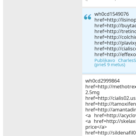
wh0c
href=http://li
href=http://buyta
href=http://tret
href=http://colch
href=http://pla
href=http://cialis
href=http://effex
Publikavo Charles
(prieš 9 metus)
wh0cd2
href=http://methotre
2.5mg ta
href=http://cialis02
href=http://tamoxif
href=http://amantad
<a href=http://acycl
<a href=http://skela
pric
href=http://sildenafil