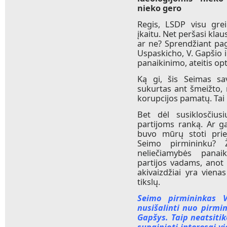
nieko gero
Regis, LSDP visu grei
įkaitu. Net peršasi klau
ar ne? Sprendžiant pag
Uspaskicho, V. Gapšio i
panaikinimo, ateitis o
Ką gi, šis Seimas sav
sukurtas ant šmeižto, 
korupcijos pamatų. Tai 
Bet dėl susiklosčiusi
partijoms ranką. Ar ga
buvo mūrų stoti prie
Seimo pirmininku? 
neliečiamybės panai
partijos vadams, anot
akivaizdžiai yra vien
tikslų.
Seimo pirmininkas V
nusišalinti nuo pirmi
Gapšys. Taip neatsiti
supainioti interesai v