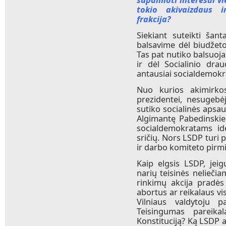
tokio akivaizdaus i
frakcija?
Siekiant suteikti šant
balsavime dėl biudžet
Tas pat nutiko balsuoj
ir dėl Socialinio dra
antausiai socialdemokr
Nuo kurios akimirko
prezidentei, nesugebėj
sutiko socialinės apsau
Algimantę Pabedinskien
socialdemokratams id
sričių. Nors LSDP turi p
ir darbo komiteto pirmi
Kaip elgsis LSDP, jei
narių teisinės nelieči
rinkimų akcija pradės
abortus ar reikalaus vi
Vilniaus valdytoju p
Teisingumas pareika
Konstituciją? Ką LSDP a