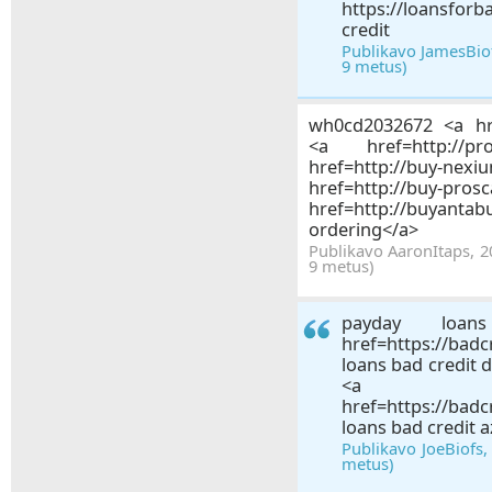
https://loansforb
credit
Publikavo JamesBiof
9 metus)
wh0cd2032672 <a href
<a href=http://pr
href=http://buy-
href=http://buy-pr
href=http://buyantab
ordering</a>
Publikavo AaronItaps, 2
9 metus)
payday loa
href=https://bad
loans bad credit 
<a
href=https://bad
loans bad credit 
Publikavo JoeBiofs,
metus)