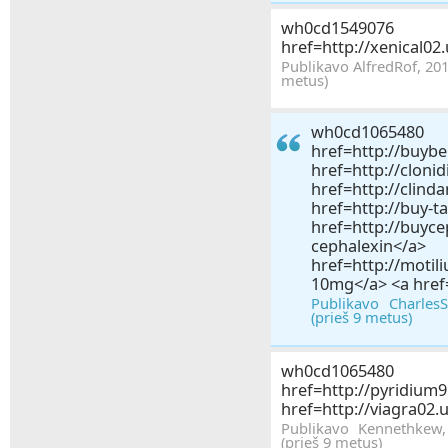
wh0cd1
href=http://xenical02
Publikavo AlfredRof, 201
metus)
wh0c
href=http://b
href=http://clon
href=http://cli
href=http://buy-
href=http://bu
cepha
href=http://mot
10mg</a> <a href=
Publikavo Charles
(prieš 9 metus)
wh0cd1
href=http://pyridi
href=http://viagra02.
Publikavo Kennethkew
(prieš 9 metus)