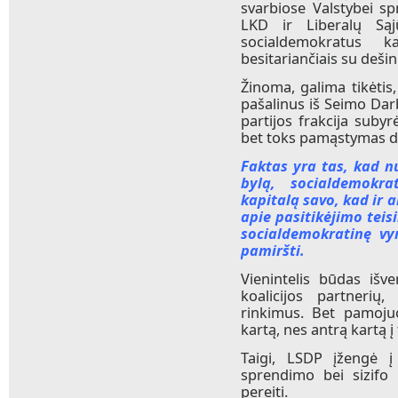
svarbiose Valstybei s
LKD ir Liberalų Sąj
socialdemokratus ka
besitariančiais su dešin
Žinoma, galima tikėtis
pašalinus iš Seimo Dar
partijos frakcija suby
bet toks pamąstymas d
Faktas yra tas, kad 
bylą, socialdemokra
kapitalą savo, kad ir 
apie pasitikėjimo teis
socialdemokratinę vy
pamiršti.
Vienintelis būdas išv
koalicijos partnerių,
rinkimus. Bet pamoju
kartą, nes antrą kartą 
Taigi, LSDP įžengė į
sprendimo bei sizifo 
pereiti.