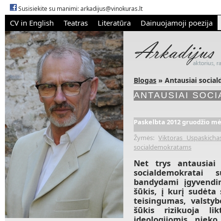
Susisiekite su manimi:
arkadijus@vinokuras.lt
CV in English
Teatras
Literatūra
Dainuojamoji poezija
Blogas
» Antausiai socia
ANTAUSIAI SOC
Paskelbta 2012 gruodžio mėn
Žymės:
Viktoras Uspaskicha
socialdemokratams
Net trys antausiai
socialdemokratai
bandydami įgyvendin
šūkis, į kurį sudėta 
teisingumas, valsty
šūkis rizikuoja li
ideologijomis nieko