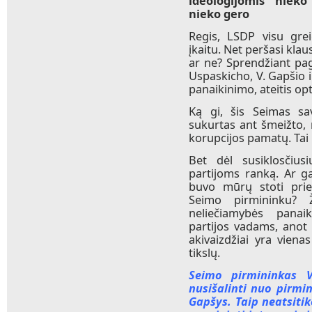
ideologijomis nieko
nieko gero
Regis, LSDP visu grei
įkaitu. Net peršasi klau
ar ne? Sprendžiant pag
Uspaskicho, V. Gapšio i
panaikinimo, ateitis o
Ką gi, šis Seimas sav
sukurtas ant šmeižto, 
korupcijos pamatų. Tai 
Bet dėl susiklosčiusi
partijoms ranką. Ar ga
buvo mūrų stoti prie
Seimo pirmininku? 
neliečiamybės panai
partijos vadams, anot
akivaizdžiai yra vien
tikslų.
Seimo pirmininkas V
nusišalinti nuo pirmi
Gapšys. Taip neatsiti