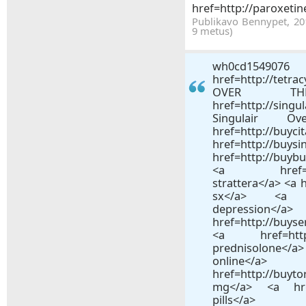
href=http://paroxetin
Publikavo Bennypet, 201
9 metus)
wh0c
href=http://tetra
OVER TH
href=http://sin
Singulair 
href=http://buyc
href=http://buys
href=http://buy
<a href=http:/
strattera</a> <a h
sx</a> <a href
depre
href=http://buys
<a href=http:/
prednisolone</a> 
onli
href=http://bu
mg</a> <a href=
pills</a>