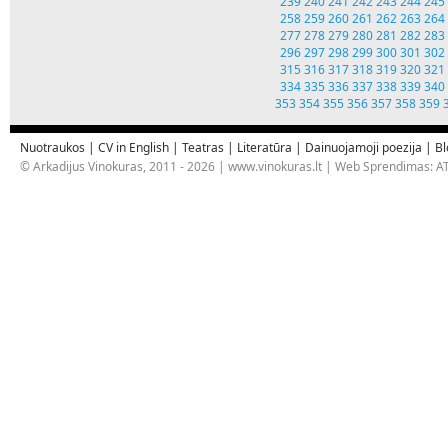
239
240
241
242
243
244
245
258
259
260
261
262
263
264
277
278
279
280
281
282
283
296
297
298
299
300
301
302
315
316
317
318
319
320
321
334
335
336
337
338
339
340
353
354
355
356
357
358
359
Nuotraukos
|
CV in English
|
Teatras
|
Literatūra
|
Dainuojamoji poezija
|
Bl
© Arkadijus Vinokuras, 2011 - 2026 |
www.vinokuras.lt
| Web Sprendimas:
AT