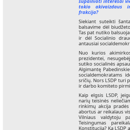
supainioti interesai v
tokio akivaizdaus i
frakcija?
Siekiant suteikti šant
balsavime dėl biudžet
Tas pat nutiko balsuoj
ir dėl Socialinio dra
antausiai socialdemokr
Nuo kurios akimirko
prezidentei, nesugebėj
sutiko socialinės apsau
Algimantę Pabedinskien
socialdemokratams id
sričių. Nors LSDP turi p
ir darbo komiteto pirmi
Kaip elgsis LSDP, jei
narių teisinės nelieči
rinkimų akcija pradės
abortus ar reikalaus vi
Vilniaus valdytoju p
Teisingumas pareika
Konstituciją? Ką LSDP a