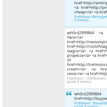
href=http://amitr
<a href=http://pr
cheap</a> <a href=
Publikavo Bennypet
9 metus)
wh0cd2999864 <a hre
here
href=http://nexiu
href=http://costof
viagra</a> <a href=h
propecia</a> <a href=
of via
href=http://tretinoin
cream</a> <a href=h
revia</a> <a href=htt
Publikavo CharlesSam
(prieš 9 metus)
wh0c
href=http://buyse
Publikavo Stewart
(prieš 9 metus)