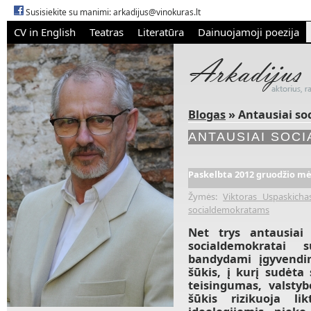
Susisiekite su manimi:
arkadijus@vinokuras.lt
CV in English
Teatras
Literatūra
Dainuojamoji poezija
Blogas
» Antausiai s
ANTAUSIAI SOC
Paskelbta 2012 gruodžio mėn
Žymės:
Viktoras Uspaskicha
socialdemokratams
Net trys antausiai
socialdemokratai
bandydami įgyvendin
šūkis, į kurį sudėta 
teisingumas, valsty
šūkis rizikuoja li