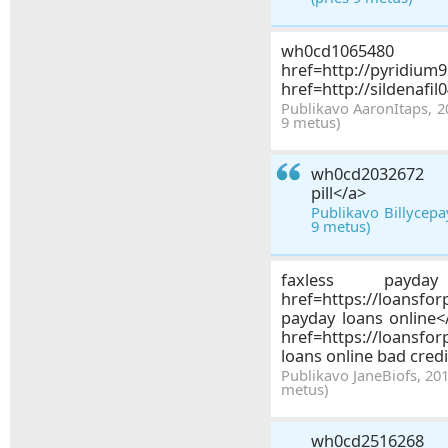
wh0cd1
href=http://pyridi
href=http://sildenafil
Publikavo AaronItaps, 2
9 metus)
wh0cd2032672 <a
pill</a>
Publikavo Billycepa
9 metus)
faxless payd
href=https://loansfo
payday loans online<
href=https://loansfo
loans online bad cred
Publikavo JaneBiofs, 201
metus)
wh0c