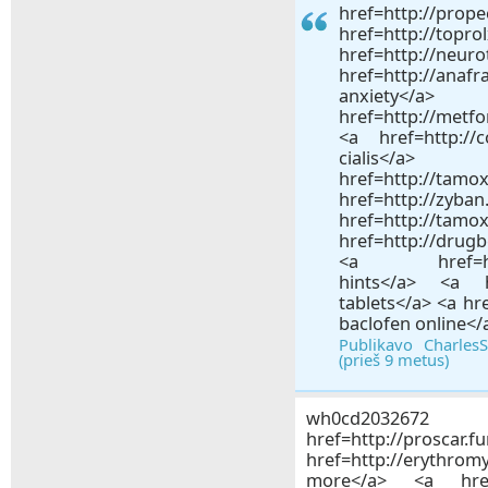
href=http://prop
href=http://t
href=http://neu
href=http://anafr
anxi
href=http://metf
<a href=http://c
cial
href=http://tam
href=http://zy
href=http://ta
href=http://drugb
<a href=http:/
hints</a> <a href
tablets</a> <a hr
baclofen online</
Publikavo Charles
(prieš 9 metus)
wh0cd2
href=http://pro
href=http://erythr
more</a> <a href=h