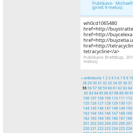
Publikavo Michael
(prieš 9 metus)
wh0cd1
href=http://buystra
href=http://buycele
href=http://buyzeti
href=http://tetracycli
tetracycline</a>
Publikavo BrettBup, 201
metus)
« ankstesnis
1
2
3
4
5
6
7
8
9
1
28
29
30
31
32
33
34
35
36
37
55
56
57
58
59
60
61
62
63
64
82
83
84
85
86
87
88
89
90
9
106
107
108
109
110
111
112
125
126
127
128
129
130
131
144
145
146
147
148
149
150
163
164
165
166
167
168
169
182
183
184
185
186
187
188
201
202
203
204
205
206
207
220
221
222
223
224
225
226