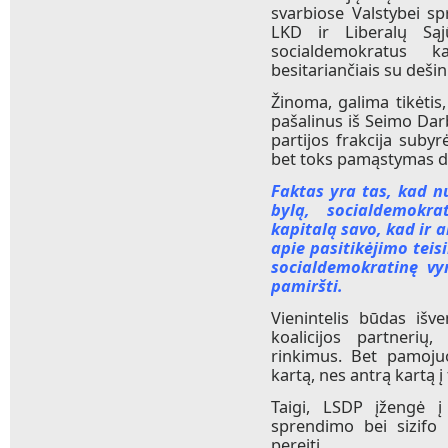
svarbiose Valstybei s
LKD ir Liberalų Sąj
socialdemokratus ka
besitariančiais su dešin
Žinoma, galima tikėtis
pašalinus iš Seimo Dar
partijos frakcija suby
bet toks pamąstymas d
Faktas yra tas, kad 
bylą, socialdemokra
kapitalą savo, kad ir 
apie pasitikėjimo teis
socialdemokratinę vy
pamiršti.
Vienintelis būdas išv
koalicijos partnerių,
rinkimus. Bet pamoju
kartą, nes antrą kartą 
Taigi, LSDP įžengė į
sprendimo bei sizifo 
pereiti.