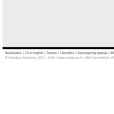
Nuotraukos
|
CV in English
|
Teatras
|
Literatūra
|
Dainuojamoji poezija
|
Bl
© Arkadijus Vinokuras, 2011 - 2026 |
www.vinokuras.lt
| Web Sprendimas:
AT