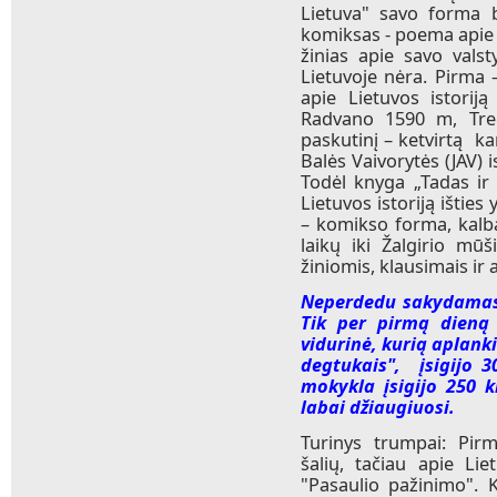
Lietuva" savo forma be
komiksas - poema apie L
žinias apie savo vals
Lietuvoje nėra. Pirma 
apie Lietuvos istorij
Radvano 1590 m, Tre
paskutinį – ketvirtą k
Balės Vaivorytės (JAV) 
Todėl knyga „Tadas ir
Lietuvos istoriją ištie
– komikso forma, kalba
laikų iki Žalgirio mūš
žiniomis, klausimais i
Neperdedu sakydamas,
Tik per pirmą dieną
vidurinė, kurią aplan
degtukais", įsigijo 
mokykla įsigijo 250 
labai džiaugiuosi.
Turinys trumpai: Pirm
šalių, tačiau apie L
"Pasaulio pažinimo". 