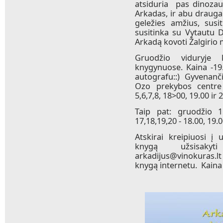
atsiduria pas dinozau
Arkadas, ir abu draugai
geležies amžius, susi
susitinka su Vytautu D
Arkadą kovoti Žalgirio m
Gruodžio viduryje 
knygynuose. Kaina -19
autografu::) Gyvenanči
Ozo prekybos centre
5,6,7,8, 18>00, 19.00 ir 
Taip pat: gruodžio 15
17,18,19,20 - 18.00, 19.0
Atskirai kreipiuosi į 
knygą užsisaky
arkadijus@vinokuras.lt 
knygą internetu. Kaina -