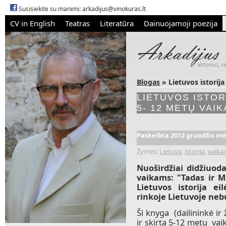
Susisiekite su manimi:
arkadijus@vinokuras.lt
CV in English
Teatras
Literatūra
Dainuojamoji poezija
Blogas
» Lietuvos istorija
LIETUVOS ISTOR
5- 12 METŲ VAIK
Paskelbta 2012 gruodžio mėn
Žymės:
Lietuva
,
istorija
,
vaikai
Nuoširdžiai didžiuo
vaikams: "Tadas ir M
Lietuvos istorija e
rinkoje Lietuvoje ne
Ši knyga (dailininkė ir 
ir skirta 5-12 metų va