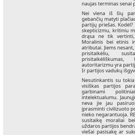
naujas terminas senai p
Nei viena iš šių part
gebančių matyti plačiau
partijų priešas. Kodėl?
skepticizmu, kritiniu 
drąsa ne tik vertinti
Moralinis bei etinis 
atributai. Jiems nesant
prisitaikėliu, sus
prisitaikėliškumas
autoritarizmu yra partij
Ir partijos vadukų išgyv
Nesutinkantis su tokia
visiškas partijos par
garbinami politini
intelektualumu. Jaunųj
neva jie jau pasiru
įprasminti civilizuoto po
nieko negarantuoja. RE
susitaikę moraliai be
uždaros partijos bendr
viešai pasisakę ar suk