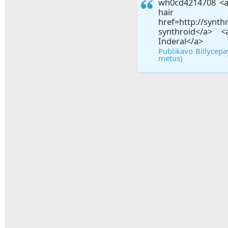
wh0cd4214708 <a 
hair 
href=http://synth
synthroid</a> <a
Inderal</a>
Publikavo Billycepay
metus)