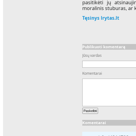
pasitikėti jų atsinau
moralinis stuburas, ar 
Tęsinys lrytas.lt
Publikuoti komentarą
Jūsų vardas
Komentarai
Komentarai