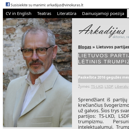
Susisiekite su manimi:
arkadijus@vinokuras.lt
CV in English
Teatras
Literatūra
Dainuojamoji poezija
Blogas
» Lietuvos partija
LIETUVOS PARTI
LĖTINIS TRUMP
Paskelbta 2016 gegužės mėn
Žymės:
TS-LKD
,
LSDP
,
Liberalų
Sprendžiant iš partijų
krečiančius švogerizmo 
už galvos. Šios trys sva
partijos: TS-LKD, LSD
trumpizmu. Persu
intelektualumui. Trum