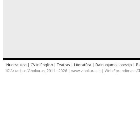
Nuotraukos
|
CV in English
|
Teatras
|
Literatūra
|
Dainuojamoji poezija
|
Bl
© Arkadijus Vinokuras, 2011 - 2026 |
www.vinokuras.lt
| Web Sprendimas:
AT