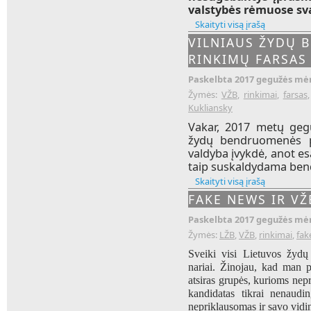
valstybės rėmuose sv
Skaityti visą įrašą
VILNIAUS ŽYDŲ 
RINKIMŲ FARSAS
Paskelbta 2017 gegužės mėn
Žymės:
VŽB
,
rinkimai
,
farsas
Kukliansky
Vakar, 2017 metų gegu
žydų bendruomenės p
valdyba įvykdė, anot e
taip suskaldydama be
Skaityti visą įrašą
FAKE NEWS IR VŽ
Paskelbta 2017 gegužės mėn
Žymės:
LŽB
,
VŽB
,
rinkimai
,
fak
Sveiki visi Lietuvos žydų
nariai. Žinojau, kad man p
atsiras grupės, kurioms nepr
kandidatas tikrai nenaudi
nepriklausomas ir savo vidine