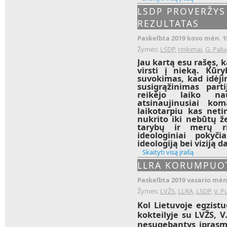
LSDP PROVERŽYS
REZULTATAS
Paskelbta 2019 kovo mėn. 1
Žymės:
LSDP
,
rinkimai
,
G. Palu
Jau kartą esu rašęs, k
virsti į nieką. Kūry
suvokimas, kad idėjin
susigrąžinimas part
reikėjo laiko na
atsinaujinusiai kom
laikotarpiu kas netin
nukrito iki nebūtų ž
tarybų ir merų r
ideologiniai pokyči
ideologiją bei viziją 
Skaityti visą įrašą
LLRA KORUMPUO
Paskelbta 2019 vasario mėn.
Žymės:
LVŽS
,
LLRA
,
LSDP
,
V. P
Kol Lietuvoje egzis
kokteilyje su LVŽS, V
nesugebantys įprasmi