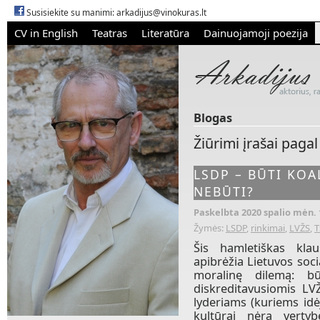
Susisiekite su manimi:
arkadijus@vinokuras.lt
CV in English
Teatras
Literatūra
Dainuojamoji poezija
Blogas
Žiūrimi įrašai pagal
LSDP – BŪTI KOAL
NEBŪTI?
Paskelbta 2020 spalio mėn. 
Žymės:
LSDP
,
rinkimai
,
LVŽS
,
T
Šis hamletiškas kl
apibrėžia
Lietuvos soci
moralinę dilemą: bū
diskreditavusiomis LVŽ
lyderiams (kuriems idė
kultūrai nėra verty