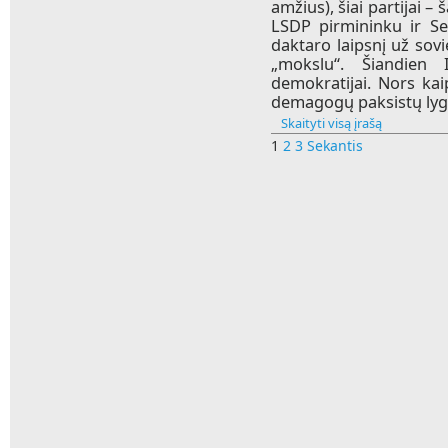
amžius), šiai partijai 
LSDP pirmininku ir Se
daktaro laipsnį už sov
„mokslu“. Šiandien 
demokratijai. Nors kaip
demagogų paksistų lyg
Skaityti visą įrašą
1
2
3
Sekantis