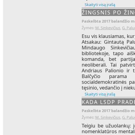
Skaityti visą įrašą
ŽINGSNIS PO ŽIN
Paskelbta 2017 balandžio mė
Žymės:
M. Sinkevičius
,
G. Palu
Esu vis klausiamas, ku
Atsakau: Gintautą Pal
Mindaugo Sinkevičia
bibliotekoje, tapo ai
komanda, bet partij
neoliberali. Tai patv
Andriaus Palionio ir
Balčyčio parama M
socialdemokratinės pa
tęsinio, vedančio į nieku
Skaityti visą įrašą
KADA LSDP PRAD
Paskelbta 2017 balandžio mė
Žymės:
M. Sinkevičius
,
G. Palu
Teigiu be užuolankų: 
nomenklatūros mentalit