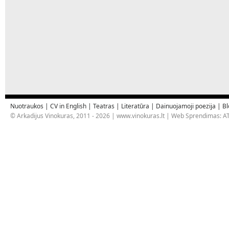
Nuotraukos
|
CV in English
|
Teatras
|
Literatūra
|
Dainuojamoji poezija
|
Bl
© Arkadijus Vinokuras, 2011 - 2026 |
www.vinokuras.lt
| Web Sprendimas:
AT