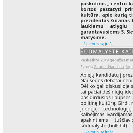
paskutinis „ centro k
kortos pastatyti pri
kultūra, apie kurią t
prezidentas Gitanas 
laukiamu atlygiu
garantavusiems S. Skv
matysime.
Skaityti visą įrašą
ŠŪDMALYSTĖ KAI
Paskelbta 2019 gegužės mėn
Žymės:
Gitanas Nausėda
,
Ing
Abiejų kandidatų į pre
Nausėdos debatai nenus
Dėl ko gali diskusijoje s
tai pačiai dešiniųjų ide
pasigirdusios liaupsės
politinę kultūrą. Girdi
juodųjų technologij
kalbėjimas įvardijamas
apakintiems tuščiav
šūdmalyste (bullshit).
Skaityti visą įrašą