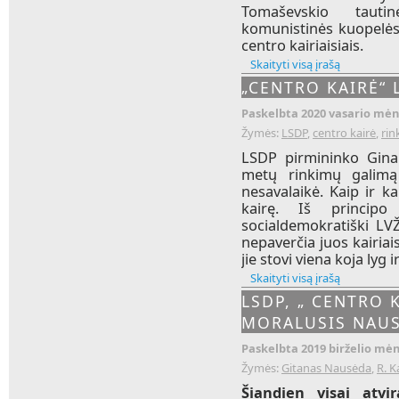
Tomaševskio tautin
komunistinės kuopelės l
centro kairiaisiais.
Skaityti visą įrašą
„CENTRO KAIRĖ“ 
Paskelbta 2020 vasario mėn.
Žymės:
LSDP
,
centro kairė
,
rin
LSDP pirmininko Ginau
metų rinkimų galimą 
nesavalaikė. Kaip ir k
kairę. Iš principo 
socialdemokratiški LVŽ
nepaverčia juos kairiai
jie stovi viena koja lyg i
Skaityti visą įrašą
LSDP, „ CENTRO K
MORALUSIS NAU
Paskelbta 2019 birželio mėn.
Žymės:
Gitanas Nausėda
,
R. K
Šiandien visai atvi