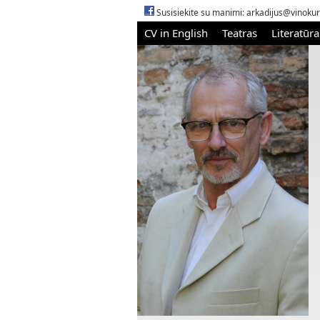
Susisiekite su manimi:
arkadijus@vinokur
CV in English
Teatras
Literatūra