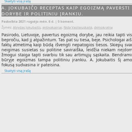
Skaityti visą įrašą
A. JOKUBAIČO RECEPTAS KAIP EGOIZMĄ PAVERSTI
DORYBE IR POLITINIU ĮRANKIU.
Paskelbta 2021 rugsėjo mėn. 6 d. |
0 koment.
Žymės:
Alvydas Jokubaitis
,
antivakseriai
,
Nida Vasilaiuskaitė
,
demokratija
Pasirodo, Lietuvoje, pavertus egoizmą dorybe, jau reikia tapti vi
bepročiu, kad jį atpažintum. Tas pat su tiesa, beje.
Psichologai ai
faktų atmetimą kaip būdą išvengti nepatogios tiesos. Skiepų sva
neigimas
susietas
su politine saviraiška, leidžia niekam neįdo
žmogui staiga tapti svarbiu tik sau artimųjų sąskaita. Bendrami
būryje egoizmas tampa politiniu įrankiu. A. Jokubaitis šį amo
fokusą sudvasina ir pateisina.
Skaityti visą įrašą