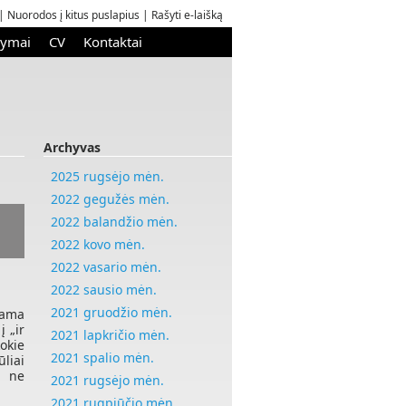
|
Nuorodos į kitus puslapius
|
Rašyti e-laišką
kymai
CV
Kontaktai
Archyvas
2025 rugsėjo mėn.
2022 gegužės mėn.
2022 balandžio mėn.
2022 kovo mėn.
2022 vasario mėn.
2022 sausio mėn.
2021 gruodžio mėn.
jama
į „ir
2021 lapkričio mėn.
kokie
2021 spalio mėn.
liai
, ne
2021 rugsėjo mėn.
2021 rugpjūčio mėn.