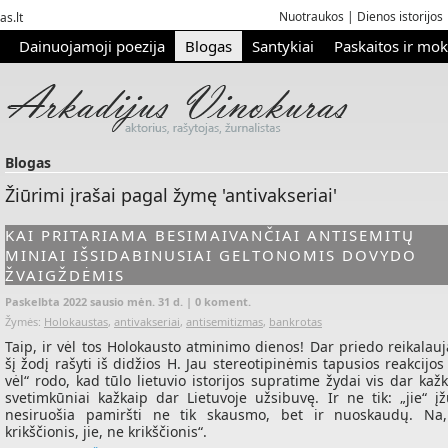
Nuotraukos
|
Dienos istorijos
as.lt
Dainuojamoji poezija
Blogas
Santykiai
Paskaitos ir mo
Blogas
Žiūrimi įrašai pagal žymę 'antivakseriai'
KAI PRITARIAMA BESIMAIVANČIAI ANTISEMITŲ
MINIAI IŠSIDABINUSIAI GELTONOMIS DOVYDO
ŽVAIGŽDĖMIS
Paskelbta 2022 sausio mėn. 31 d. |
0 koment.
Žymės:
Holokaustas
,
antivakseriai
,
antisemitizmas
,
bankrotas
Taip, ir vėl tos Holokausto atminimo dienos! Dar priedo reikalau
šį žodį rašyti iš didžios H. Jau stereotipinėmis tapusios reakcijos 
vėl“ rodo, kad tūlo lietuvio istorijos supratime žydai vis dar kaž
svetimkūniai kažkaip dar Lietuvoje užsibuvę. Ir ne tik: „jie“ įžū
nesiruošia pamiršti ne tik skausmo, bet ir nuoskaudų. Na
krikščionis, jie, ne krikščionis“.