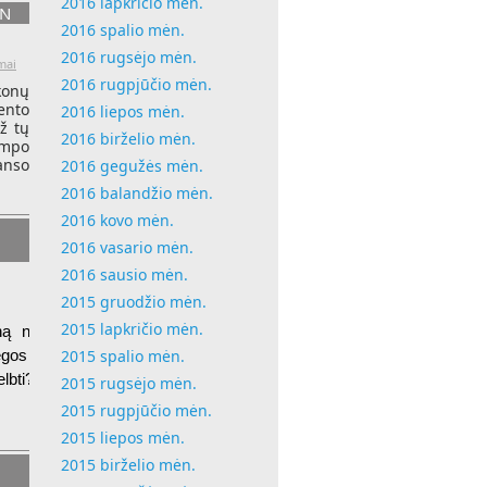
2016 lapkričio mėn.
ON
2016 spalio mėn.
2016 rugsėjo mėn.
mai
2016 rugpjūčio mėn.
konų
ento
2016 liepos mėn.
už tų
2016 birželio mėn.
umpo
anso
2016 gegužės mėn.
2016 balandžio mėn.
2016 kovo mėn.
2016 vasario mėn.
2016 sausio mėn.
2015 gruodžio mėn.
2015 lapkričio mėn.
 nuo eilinio inžinieriaus –
2015 spalio mėn.
ėgos pasiruošusios visus 95
bti? Ir kartoti lyg užkeikimą
2015 rugsėjo mėn.
2015 rugpjūčio mėn.
2015 liepos mėn.
2015 birželio mėn.