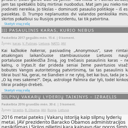
jam tas spektaklis būtų mirtinai nuobodus. Mat jam jau nieko ni
įrodinėti nereikia. Jo tikslas – dominuoti pasaulio politikoje – iš 
pasiektas. D. Trumpo neplanuotos dvi valandos penkiolika minu
skirtos pokalbiui su Rusijos prezidentu, tai tik patvirtina.
Skaityti visą įrašą
III PASAULINIS KARAS, KURIO NEBUS
Paskelbta 2017 gegužės mėn. 15 d. |
0 koment.
Žymės:
karas
,
V. Putinas
,
Lietuva
,
NATO
,
JAV
Kai kažkokie
hakeriai
, pasivadinę „Anonymous“, save rimtai
atsakingais laikančiuose stambiausiuose Lietuvos nauj
portaluose paskleidžia žinią, jog trečiasis pasaulinis karas – n
kalnų, o lrytas.lt dar prideda seniai žeme pavirtusios visaž
bobutės Vangos autoritetingą patvirtinimą, tai tas pasaulinis k
tikrai bus! Na, gerai, ne šiandien ir ne rytoj, bet kai bus, tada jie 
„O ką mes sakėme?“. Deja, astrologė Palmira dar tyli, todėl kinko
tikrai pradėjo drebėti.
Skaityti visą įrašą
SILPNŲ VAKARŲ LYDERIŲ TAIKINYS – IZRAELIS
Paskelbta 2016 gruodžio mėn. 30 d. |
3 koment.
Žymės:
Izraelis
,
B. Obama
,
JAV
,
Rusija
,
Lietuva
2016 metai pateks į Vakarų istoriją kaip silpnų lyderių
metai. JAV prezidento Baracko Obamos administracijos
nesikišimas į Sirijos pilietinį karą kainavo dar poros šimt