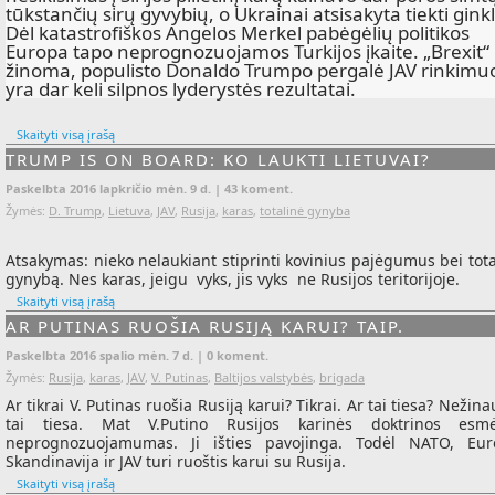
tūkstančių sirų gyvybių, o Ukrainai atsisakyta tiekti gink
Dėl katastrofiškos Angelos Merkel pabėgėlių politikos
Europa tapo neprognozuojamos Turkijos įkaite. „Brexit“ i
žinoma, populisto Donaldo Trumpo pergalė JAV rinkimu
yra dar keli silpnos lyderystės rezultatai.
Skaityti visą įrašą
TRUMP IS ON BOARD: KO LAUKTI LIETUVAI?
Paskelbta 2016 lapkričio mėn. 9 d. |
43 koment.
Žymės:
D. Trump
,
Lietuva
,
JAV
,
Rusija
,
karas
,
totalinė gynyba
Atsakymas: nieko nelaukiant stiprinti kovinius pajėgumus bei tota
gynybą. Nes karas, jeigu vyks, jis vyks ne Rusijos teritorijoje.
Skaityti visą įrašą
AR PUTINAS RUOŠIA RUSIJĄ KARUI? TAIP.
Paskelbta 2016 spalio mėn. 7 d. |
0 koment.
Žymės:
Rusija
,
karas
,
JAV
,
V. Putinas
,
Baltijos valstybės
,
brigada
Ar tikrai V. Putinas ruošia Rusiją karui? Tikrai. Ar tai tiesa? Nežina
tai tiesa. Mat V.Putino Rusijos karinės doktrinos es
neprognozuojamumas. Ji išties pavojinga. Todėl NATO, Eur
Skandinavija ir JAV turi ruoštis karui su Rusija.
Skaityti visą įrašą