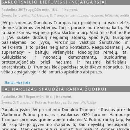
ŠARLOTSVILIO LIETUVIŠKI (NE)ATGARSIAI
Paskelbta 2017 rugpjūčio mėn. 18 d. |
1 koment.
Žymės:
Šarlotsvilis
,
JAV
,
Lietuva
,
D. Trump
,
antisemitizmas
,
nacizmas
,
leftizmas
,
antifa
JAV prezidentas Donaldas Trumpas turi problemų su vakarietišk
demokratinėmis vertybėmis. Tai jis parodė jau ne vieną kartą. Pi
jo pareiškimas, esą nėra jokio skirtumo tarp Vladimiro Putino Rus
ir JAV, sukėlė didžiulį neigiamą atgarsį, ypač Rytų Europoje
pasisakymas po įvykių Virdžinijos valstijos Šarlotsvilio mi
neiškrenta iš to paties neigiamo konteksto. Reaguodamas į „w
supremacy“ – baltųjų viršenybės ideologijos rėmėjų, tai
kukluksklano ir neonacių demonstrantų, susidūrimą
protestuojančiais prieš nacizmą ir rasizmą kairiaisiais
anarchistais, D. Trumpas kiek padelsęs sukritikavo neonacius. Ta
vėliau apsigalvojo ir dėl smurto apkaltino abi puses.
Skaityti visą įrašą
KAI NARCIZAS SPAUDŽIA RANKĄ ŽUDIKUI
Paskelbta 2017 liepos mėn. 10 d. |
0 koment.
Žymės:
D. Trumpas
,
V. Putinas
,
Hamburgas
,
Europa
,
JAV
,
Rusija
Pagaliau įvyko JAV prezidento Donaldo Trumpo ir Rusijos prezid
Vladimiro Putino pirmasis susitikimas G20 forume Hamburge
Trumpas pirmasis griebė abiem rakomis V. Putino ranką taip, ly
tik išsipildė jo gyvenimo svajonė. Ir, kad neįvyktų nesusiprati
pridūrė: „Man garbė būti su jumis!“ Tuo metu V. Putinas atrodė,