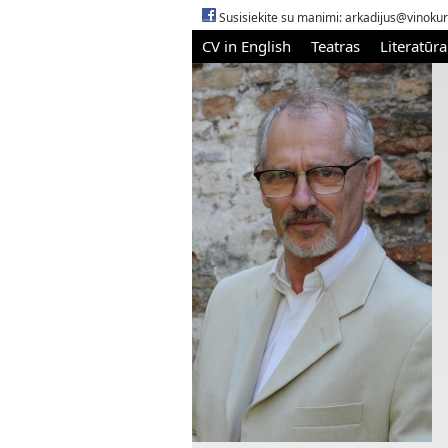
Susisiekite su manimi:
arkadijus@vinokur
CV in English
Teatras
Literatūra