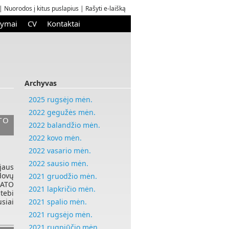
|
Nuorodos į kitus puslapius
|
Rašyti e-laišką
kymai
CV
Kontaktai
Archyvas
2025 rugsėjo mėn.
2022 gegužės mėn.
TO
2022 balandžio mėn.
2022 kovo mėn.
2022 vasario mėn.
2022 sausio mėn.
jaus
dovų
2021 gruodžio mėn.
 NATO
2021 lapkričio mėn.
tebi
siai
2021 spalio mėn.
2021 rugsėjo mėn.
2021 rugpjūčio mėn.