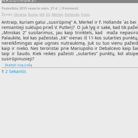
NAUDINGAS?
Paskelbta 2015 vasario mėn. 21 d. |
0 koment.
Žymės:
Ukraina
,
Rusija
,
JAV
,
ES
,
Merkel
,
Hollende
,
Putin
,
Antraip, kuriam galui „susirūpinę“ A. Merkel ir F. Hollande `as bei
remiantieji suklupo prieš V. Putlerį? O juk lyg ir sakė, kad tik paž
„Minskas 2“ susitarimus, jau kaip trinktels, kad maža nepasiro
Palaukite, kol kas pažeistas „tik“ vienas iš 11-kos sutarties punktų
nereikšmingas apie ugnies nutraukimą. Juk su tuo vienu pažei
kaip ir nieko. Nes teroristai prie Mariupolio ir Debalcevo kaip š
taip ir šaudo. Kiek reikės pažeisti „sutarties“ punktų, kol atsip
susirūpinusieji?
Skaityti visą įrašą
1
2
Sekantis