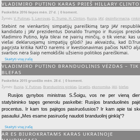
VLADIMIRO PUTINO KARAS PRIEŠ HILLARY CLINT
Paskelbta 2016 liepos mėn. 27 d. |
0 koment.
Žymės:
V. Putinas
,
S. Lavrovas
,
D. Trump. H. Clinton
,
Rusija
,
JAV
,
dezinformacija
,
rinki
Stebint ne vienkartinį simpatijų pareiškimą tarp JAV respubli
kandidato į JAV prezidentus Donaldo Trumpo ir Rusijos prezid
Vladimiro Putino, kyla tikrai ne įvairių minčių, o tik viena: kas 
viešai deklaruojamų simpatijų glūdi? Jau akivaizdu, kad D.Tr
pagrįsta kritika NATO narėms ir kvestionavimas pačios NATO alj
svarbos nėra šiaip nemokšiški užsienio politikos pareiškimai.
Skaityti visą įrašą
VLADIMIRO PUTINO BRANDUOLINIS VĖZDAS – TIK
BLEFAS
Paskelbta 2015 gruodžio mėn. 28 d. |
0 koment.
Žymės:
Rusija
,
V. Putinas
,
Branduolinis ginklas
,
Izraelis
,
ekonomika
,
JAV
,
blefas
Rusijos gynybos ministras S.Šoigu, vos ne per vieną dieną
statybininko tapęs generolu paskelbė: Rusijos branduolinės paj
procentus. Ir kam tos pajėgos pasiruošusios? Ir kam apie tai skel
pasauliui „Mes esame pasiruošę naudoti branduolinį ginklą“?
Skaityti visą įrašą
AR ES BIUROKRATAMS KARAS UKRAINOJE