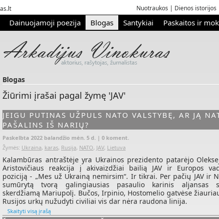
Nuotraukos
|
Dienos istorijos
as.lt
Dainuojamoji poezija
Blogas
Santykiai
Paskaitos ir mo
Blogas
Žiūrimi įrašai pagal žymę 'JAV'
JEIGU PUTINAS UŽPULS NATO VALSTYBĘ, AR JĄ NA
PAŠALINS IŠ NARIŲ?
Paskelbta 2022 balandžio mėn. 5 d. |
0 koment.
Žymės:
Ukraina
,
karas
,
Rusija
,
NATO
,
JAV
,
Lietuva
Kalambūras antraštėje yra Ukrainos prezidento patarėjo Olekse
Aristovičiaus reakcija į akivaizdžiai bailią JAV ir Europos va
poziciją - „Mes už Ukrainą nemirsim“. Ir tikrai. Per pačių JAV ir
sumūrytą tvorą galingiausias pasaulio karinis aljansas s
skerdžiamą Mariupolį. Bučos, Irpinio, Hostomelio gatvėse žiauriau
Rusijos urkų nužudyti civiliai vis dar nėra raudona linija.
Skaityti visą įrašą